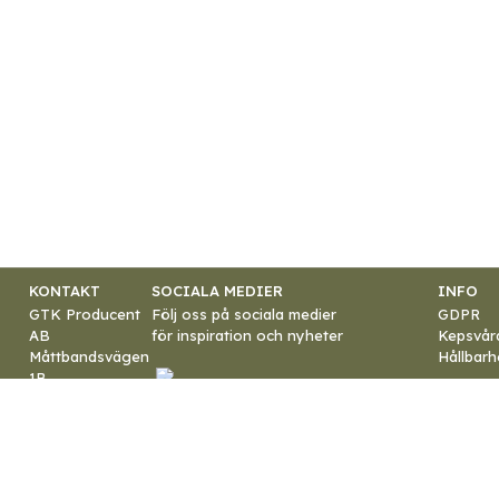
KONTAKT
SOCIALA MEDIER
INFO
GTK Producent
Följ oss på sociala medier
GDPR
AB
för inspiration och nyheter
Kepsvår
Måttbandsvägen
Hållbarh
1B
187 66 Täby
E-post:
info@gtk.se
Telefon:
+46 8-