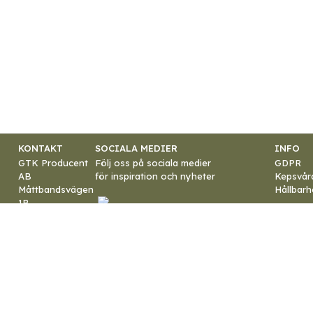
KONTAKT
SOCIALA MEDIER
INFO
GTK Producent
Följ oss på sociala medier
GDPR
AB
för inspiration och nyheter
Kepsvår
Måttbandsvägen
Hållbarh
1B
187 66 Täby
E-post:
info@gtk.se
Telefon:
+46 8-
544 445 30
Org.nr:
556079-