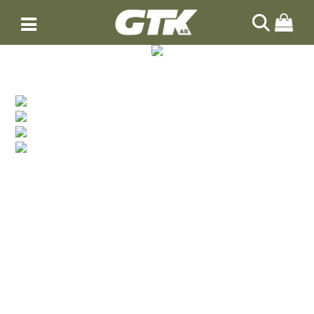
HAE
LÖYDÄT UUTUUDET TÄÄLTA
TUOTTEET
UUTUUDET
YMPÄRISTÖNVALINTA
MULTIHEADWEAR