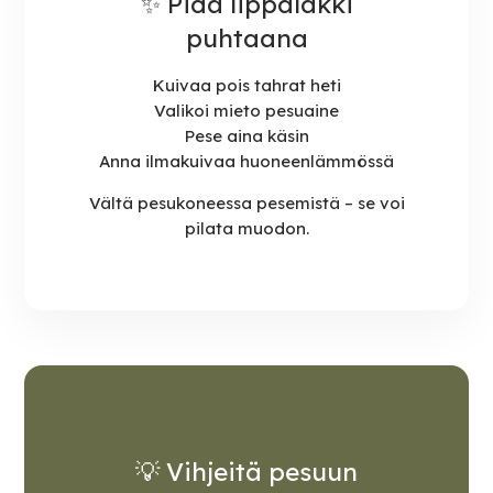
✨ Pidä lippalakki
puhtaana
Kuivaa pois tahrat heti
Valikoi mieto pesuaine
Pese aina käsin
Anna ilmakuivaa huoneenlämmössä
Vältä pesukoneessa pesemistä – se voi
pilata muodon.
💡 Vihjeitä pesuun