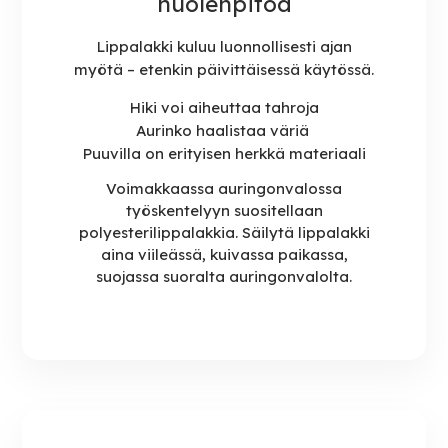
huolenpitoa
Lippalakki kuluu luonnollisesti ajan
myötä – etenkin päivittäisessä käytössä.
Hiki voi aiheuttaa tahroja
Aurinko haalistaa väriä
Puuvilla on erityisen herkkä materiaali
Voimakkaassa auringonvalossa
työskentelyyn suositellaan
polyesterilippalakkia.
Säilytä lippalakki
aina viileässä, kuivassa paikassa,
suojassa suoralta auringonvalolta.