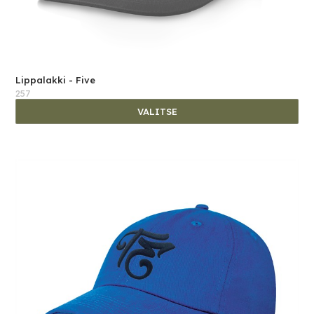
Lippalakki - Five
257
VALITSE