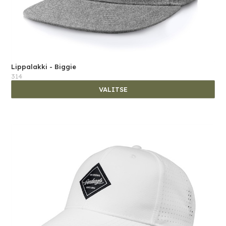
Lippalakki - Biggie
314
VALITSE