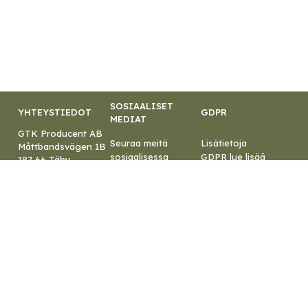
SOSIAALISET
YHTEYSTIEDOT
GDPR
MEDIAT
GTK Producent AB
Seuraa meitä
Lisätietoja
Måttbandsvägen 1B
sosiaalisessa
GDPR lue lisää
187 66 Täby
mediassa
Sähköposti:
vinkkejä ja
info@gtk.se
inspiraatiota varten.
Puhelin:
+46 8-544
445 30
Org.nr:
556079-5055