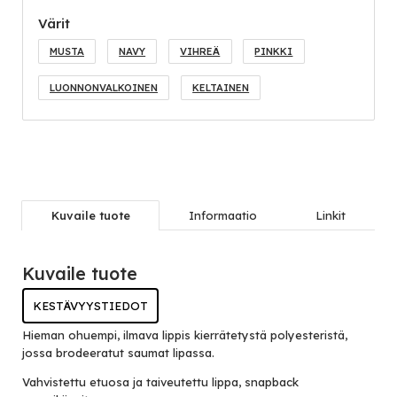
Värit
MUSTA
NAVY
VIHREÄ
PINKKI
LUONNONVALKOINEN
KELTAINEN
Kuvaile tuote
Informaatio
Linkit
Kuvaile tuote
KESTÄVYYSTIEDOT
Hieman ohuempi, ilmava lippis kierrätetystä polyesteristä,
jossa brodeeratut saumat lipassa.
Vahvistettu etuosa ja taiveutettu lippa, snapback