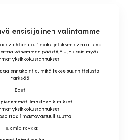
ävä ensisijainen valintamme
äin vaihtoehto. Ilmakuljetukseen verrattuna
 kertaa vähemmän päästöjä – ja usein myös
mmat yksikkökustannukset.
mpää ennakointia, mikä tekee suunnittelusta
tärkeää.
Edut:
i pienemmät ilmastovaikutukset
mmat yksikkökustannukset.
osoittaa ilmastovastuullisuutta
Huomioitavaa:
idempi toimitusaika.