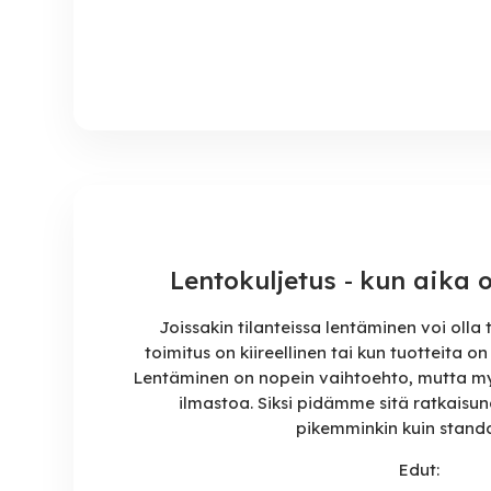
Lentokuljetus
-
kun aika 
Joissakin tilanteissa lentäminen voi olla 
toimitus on kiireellinen tai kun tuotteita 
Lentäminen on nopein vaihtoehto, mutta myö
ilmastoa. Siksi pidämme sitä ratkaisuna
pikemminkin kuin stand
Edut: