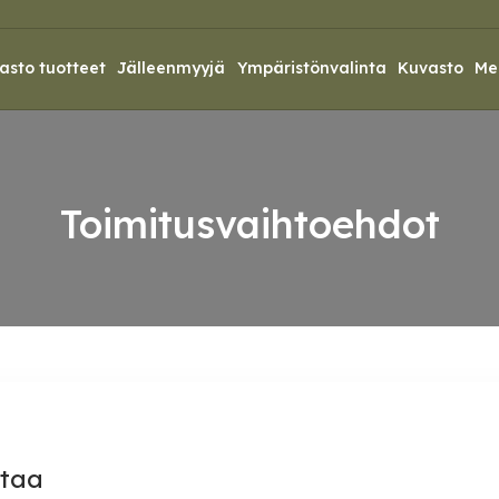
asto tuotteet
Jälleenmyyjä
Ympäristönvalinta
Kuvasto
Me
Toimitusvaihtoehdot
ttaa