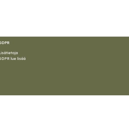
GDPR
Lisätietoja
GDPR lue lisää