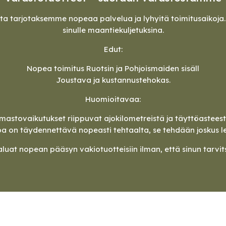
a tarjotaksemme nopeaa palvelua ja lyhyitä toimitusaikoja. 
sinulle maantiekuljetuksina.
Edut:
Nopea toimitus Ruotsin ja Pohjoismaiden sisäll
Joustava ja kustannustehokas.
Huomioitavaa:
lmastovaikutukset riippuvat ajokilometreistä ja täyttöasteest
a on täydennettävä nopeasti tehtaalta, se tehdään joskus l
luat nopean pääsyn vakiotuotteisiin ilman, että sinun tarvi