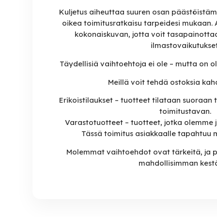
Kuljetus aiheuttaa suuren osan päästöistämm
oikea toimitusratkaisu tarpeidesi mukaan
kokonaiskuvan, jotta voit tasapainottaa
ilmastovaikutukset
Täydellisiä vaihtoehtoja ei ole – mutta on ol
Meillä voit tehdä ostoksia kahd
Erikoistilaukset – tuotteet tilataan suoraan 
toimitustavan.
Varastotuotteet – tuotteet, jotka olemme
Tässä toimitus asiakkaalle tapahtuu 
Molemmat vaihtoehdot ovat tärkeitä, ja 
mahdollisimman kestä