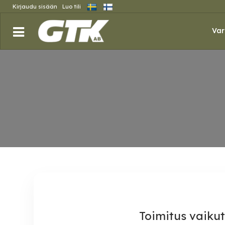
Kirjaudu sisään
Luo tili
Alkusivu
/
Prod
/
Meistä
/
Toimitusvaihtoehdot
Var
Toimitus vaiku