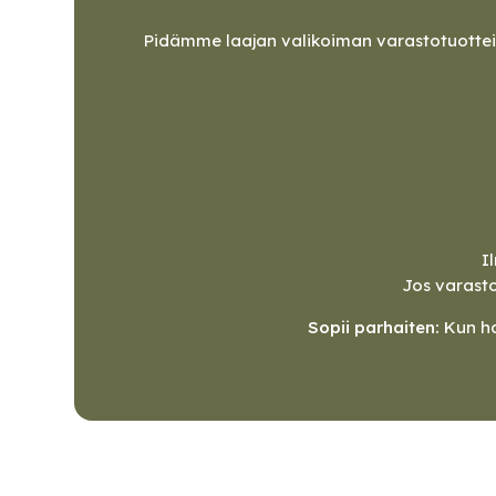
Pidämme laajan valikoiman varastotuotteit
I
Jos varasto
Sopii parhaiten:
Kun ha