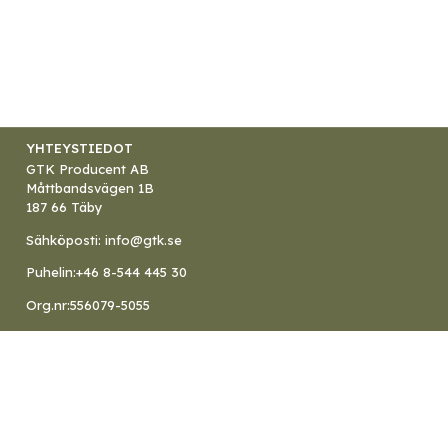
YHTEYSTIEDOT
GTK Producent AB
Måttbandsvägen 1B
187 66 Täby
Sähköposti:
info@gtk.se
Puhelin:
+46 8-544 445 30
Org.nr:
556079-5055