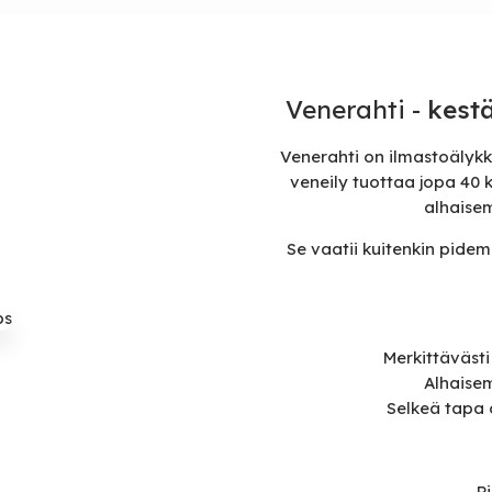
Venerahti -
kest
Venerahti on ilmastoälykk
veneily tuottaa jopa 40
alhaise
Se vaatii kuitenkin pide
Merkittäväst
Alhaise
Selkeä tapa 
P