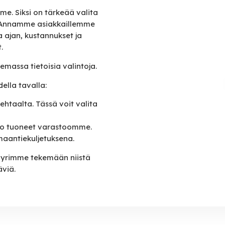
e. Siksi on tärkeää valita
. Annamme asiakkaillemme
 ajan, kustannukset ja
.
emassa tietoisia valintoja.
ella tavalla:
tehtaalta. Tässä voit valita
 jo tuoneet varastoomme.
maantiekuljetuksena.
pyrimme tekemään niistä
viä.