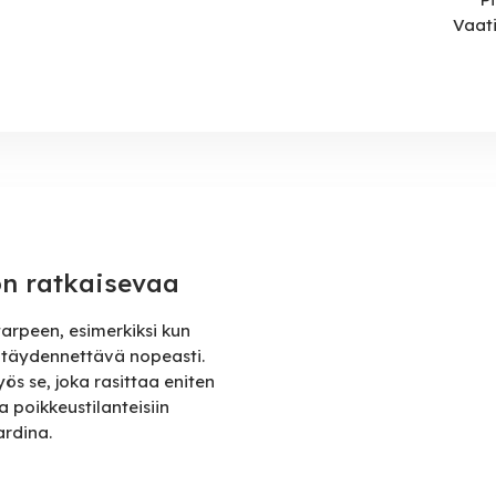
Vaati
on ratkaisevaa
tarpeen, esimerkiksi kun
on täydennettävä nopeasti.
s se, joka rasittaa eniten
 poikkeustilanteisiin
ardina.