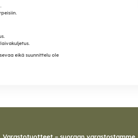
.
rpeisiin.
s.
laivakuljetus.
sevaa eikä suunnittelu ole
Varastotuotteet – suoraan varastostamme