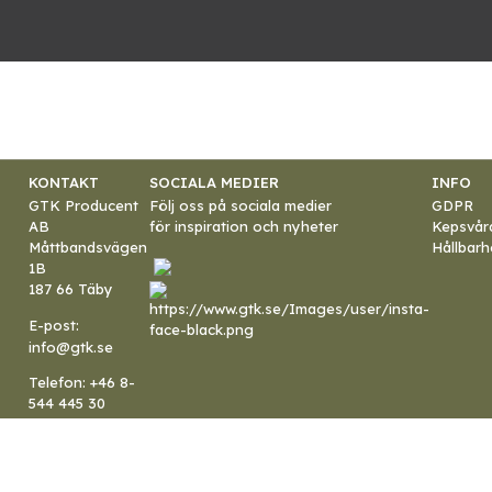
KONTAKT
SOCIALA MEDIER
INFO
GTK Producent
Följ oss på sociala medier
GDPR
AB
för inspiration och nyheter
Kepsvår
Måttbandsvägen
Hållbarh
1B
187 66 Täby
E-post:
info@gtk.se
Telefon:
+46 8-
544 445 30
Org.nr:
556079-
5055