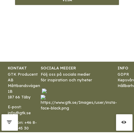
KONTAKT
SOCIALA MEDIER
INFO
GTK Producent
Följ oss på sociala medier
GDPR
AB
för inspiration och nyheter
Kepsvår
Måttbandsvägen
Hållbarh
1B
187 66 Täby
E-post:
info@gtk.se
Telefon:
+46 8-
544 445 30