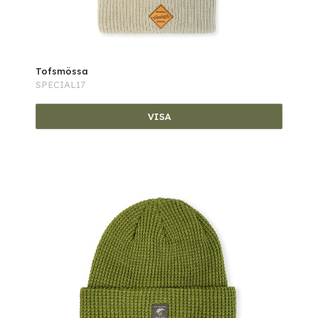
Tofsmössa
SPECIAL17
VISA