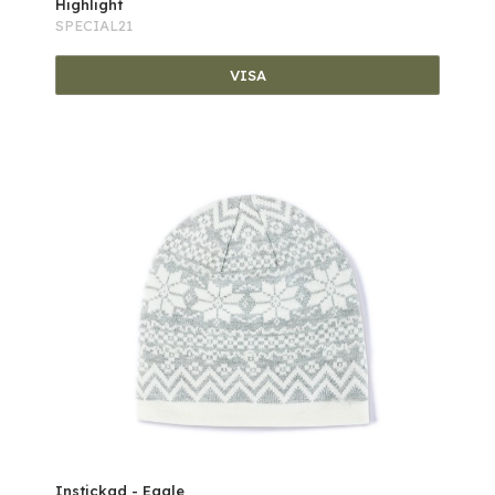
Highlight
SPECIAL21
VISA
Instickad - Eagle