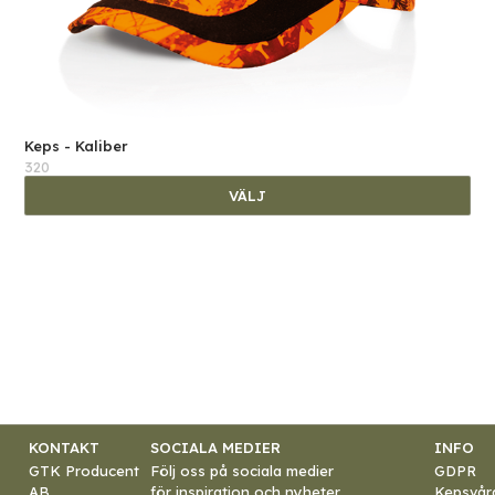
Keps - Kaliber
320
VÄLJ
KONTAKT
SOCIALA MEDIER
INFO
GTK Producent
Följ oss på sociala medier
GDPR
AB
för inspiration och nyheter
Kepsvår