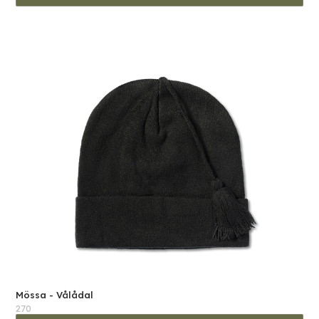
Mössa - Vålådal
270