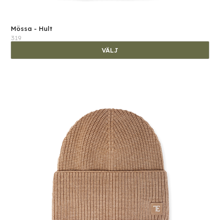
Mössa - Hult
319
VÄLJ