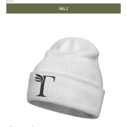
268
VÄLJ