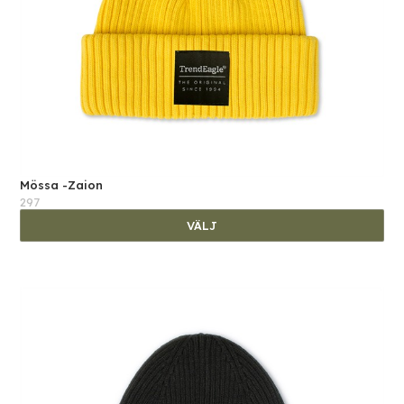
Mössa -Zaion
297
VÄLJ