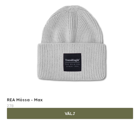
REA Mössa - Max
278
VÄLJ