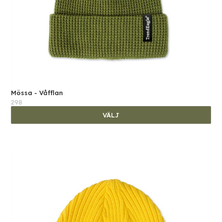
Mössa - Våfflan
298
VÄLJ