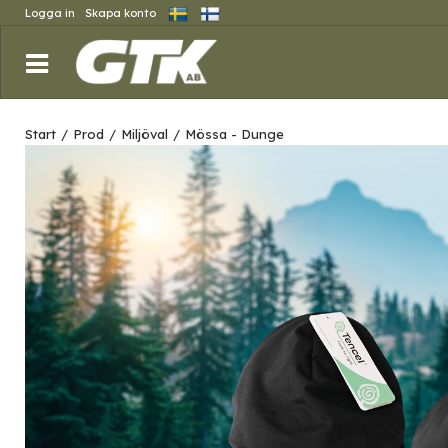
Logga in
Skapa konto
Start
/
Prod
/
Miljöval
/
Mössa - Dunge