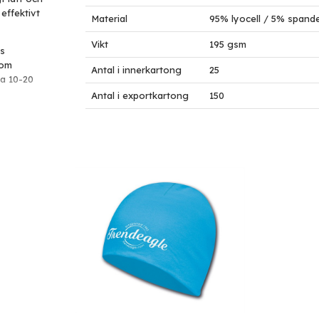
effektivt
Material
95% lyocell / 5% spand
Vikt
195 gsm
os
som
Antal i innerkartong
25
ca 10-20
Antal i exportkartong
150
odell.