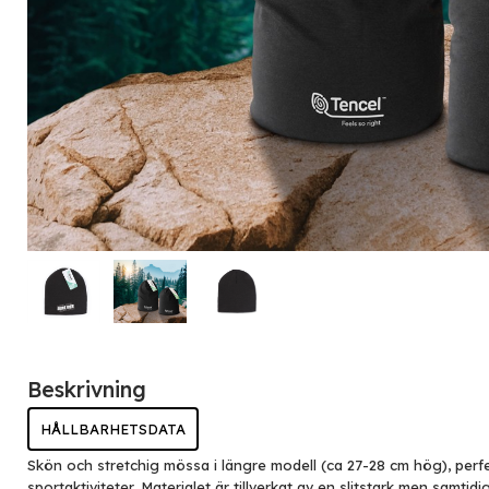
Beskrivning
HÅLLBARHETSDATA
Skön och stretchig mössa i längre modell (ca 27-28 cm hög), perfe
sportaktiviteter. Materialet är tillverkat av en slitstark men samtidi