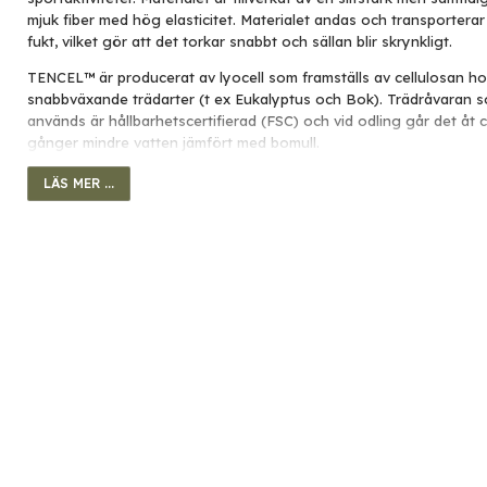
mjuk fiber med hög elasticitet. Materialet andas och transporterar 
fukt, vilket gör att det torkar snabbt och sällan blir skrynkligt.
TENCEL™ är producerat av lyocell som framställs av cellulosan h
snabbväxande trädarter (t ex Eukalyptus och Bok). Trädråvaran 
används är hållbarhetscertifierad (FSC) och vid odling går det åt 
gånger mindre vatten jämfört med bomull.
Mössan lämpar sig för brodyr, etikett/märke eller transfertryck.
LÄS MER ...
Slät mössa med fyra sömmar på toppen varav en lång bak. Lång m
One size.
Material:
95% lyocell (TENCEL™), 5% spandex