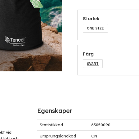
Storlek
ONE SIZE
Färg
SVART
Egenskaper
Statistikkod
65050090
kt vid
Ursprungslandkod
CN
gt lätt och