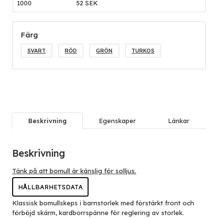
1000
52 SEK
Färg
SVART
RÖD
GRÖN
TURKOS
Beskrivning
Egenskaper
Länkar
Beskrivning
Tänk på att bomull är känslig för solljus.
HÅLLBARHETSDATA
Klassisk bomullskeps i barnstorlek med förstärkt front och
förböjd skärm, kardborrspänne för reglering av storlek.