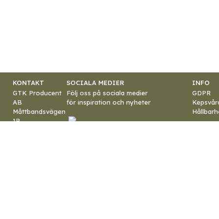
KONTAKT
SOCIALA MEDIER
INFO
GTK Producent
Följ oss på sociala medier
GDPR
AB
för inspiration och nyheter
Kepsvår
Måttbandsvägen
Hållbarh
1B
187 66 Täby
E-post:
info@gtk.se
Telefon:
+46 8-
544 445 30
Org.nr:
556079-
5055