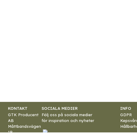
KONTAKT
SOCIALA MEDIER
INFO
GTK Producent
Följ oss på sociala medier
GDPR
AB
för inspiration och nyheter
Kepsvår
Måttbandsvägen
Hållbarh
1B